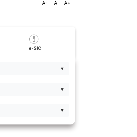
A-
A
A+
a
e-SIC
▼
▼
▼