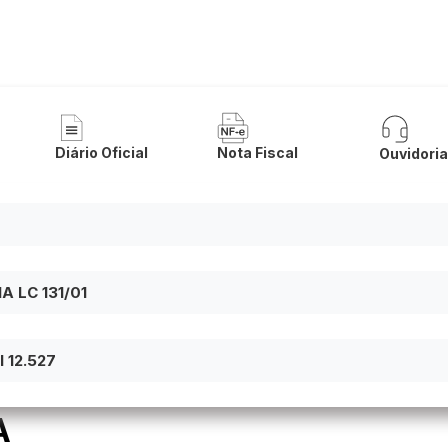
a de Cocos
Diário Oficial
Nota Fiscal
Ouvidori
 LC 131/01
 12.527
A