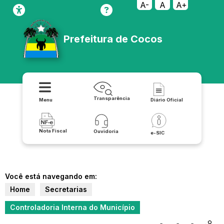
A-
A
A+
Prefeitura de Cocos
Transparência
Menu
Diário Oficial
Nota Fiscal
Ouvidoria
e-SIC
Você está navegando em:
Home
Secretarias
Controladoria Interna do Município