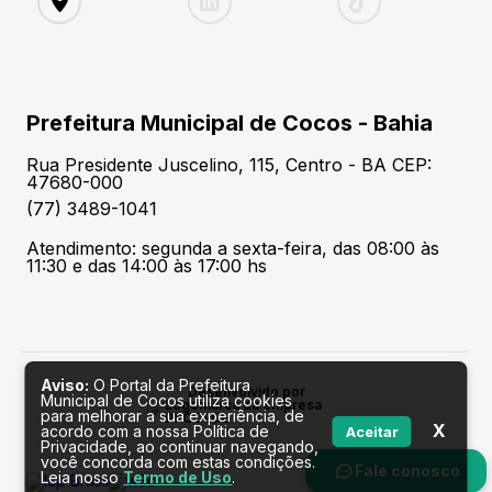
Prefeitura Municipal de Cocos - Bahia
Rua Presidente Juscelino, 115, Centro - BA CEP:
47680-000
(77) 3489-1041
Atendimento: segunda a sexta-feira, das 08:00 às
11:30 e das 14:00 às 17:00 hs
Aviso:
O Portal da Prefeitura
Desenvolvido por
Municipal de Cocos utiliza cookies
para melhorar a sua experiência, de
X
acordo com a nossa Política de
Aceitar
Privacidade, ao continuar navegando,
você concorda com estas condições.
Fale conosco
Leia nosso
Termo de Uso
.