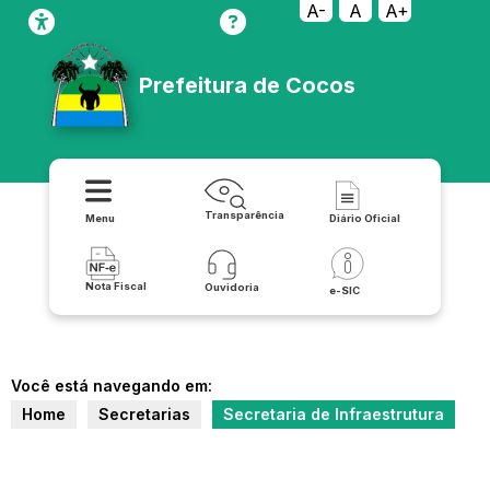
A-
A
A+
Prefeitura de Cocos
Transparência
Menu
Diário Oficial
Nota Fiscal
Ouvidoria
e-SIC
Você está navegando em:
Home
Secretarias
Secretaria de Infraestrutura