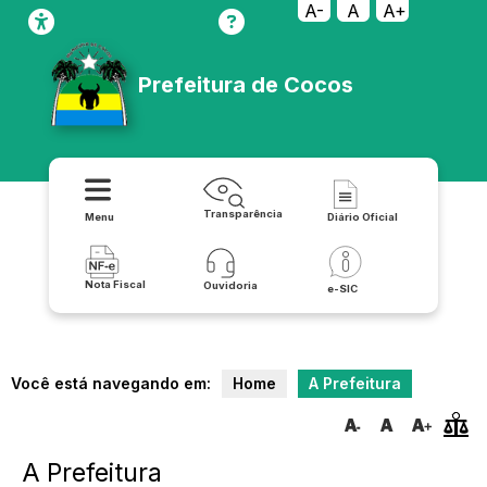
A-
A
A+
Prefeitura de Cocos
Transparência
Menu
Diário Oficial
Nota Fiscal
Ouvidoria
e-SIC
Você está navegando em:
Home
A Prefeitura
A Prefeitura