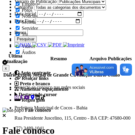
Veiculo de Publicação
Empresas
Categoria
Fotos
Data inícial
Notícias
Data Final
Secretarias
Servidor
Busca
Transparência
Pesquisar
Turistas
Videos
Áudios
Última
Resumo
Arquivo
Publicações
Atualização
x
Auto contraste
Diário Própio
Jornal de Grande Circulação
Diário União
Realçar links
Preto e branco
Conecte-se conosco nas redes sociais
Aumentar espaçamento
Destacando cursor
Regua guia
Prefeitura Municipal de Cocos - Bahia
Fale conosco
Rua Presidente Juscelino, 115, Centro - BA CEP: 47680-000
Fale conosco
(77) 3489-1041