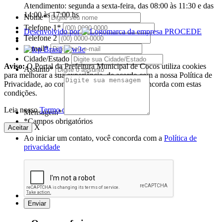
Atendimento: segunda a sexta-feira, das 08:00 às 11:30 e das
14:00 às 17:00 hs
Nome*
Telefone 1*
Desenvolvido por
Telefone 2
E-mail*
Cidade/Estado
Aviso:
O Portal da Prefeitura Municipal de Cocos utiliza cookies
Assunto*
para melhorar a sua experiência, de acordo com a nossa Política de
Privacidade, ao continuar navegando, você concorda com estas
condições.
Leia nosso
Termo de Uso
.
Mensagem*
*Campos obrigatórios
X
Aceitar
Ao iniciar um contato, você concorda com a
Política de
privacidade