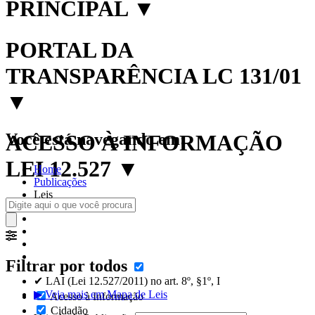
PRINCIPAL
▼
PORTAL DA
TRANSPARÊNCIA LC 131/01
▼
Você está navegando em:
ACESSO À INFORMAÇÃO
LEI 12.527
▼
Home
Publicações
Leis
Filtrar por todos
✔ LAI (Lei 12.527/2011) no art. 8º, §1º, I
▶ Veja mais em Mapa de Leis
Acesso à Informação
Cidadão