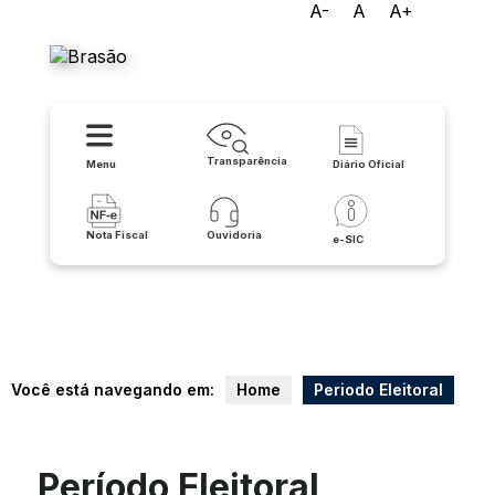
A-
A
A+
Prefeitura de Cocos
Transparência
Menu
Diário Oficial
Nota Fiscal
Ouvidoria
e-SIC
Você está navegando em:
Home
Periodo Eleitoral
Período Eleitoral